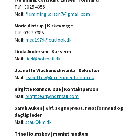
Tlf.: 3025 4356
Mail:
flemming.larsen7@gmail.com
Maria Aistrup
|
Kirkeværge
Tlf.: 9397 7985
Mail:
mea1979@outlook.dk
Linda Andersen | Kasserer
Mail:
lia4@hotmail.dk
Jeanette Wachenschwantz | Sekretær
Mail:
jeanettew@experimentarium.dk
Birgitte Rønnow Due | Kontaktperson
Mail:
birgitte34@hotmail.com
Sarah Auken | Kbf. sognepræst, næstformand og
daglig leder
Mail:
stau@km.dk
Trine Holmskov | menigt medlem