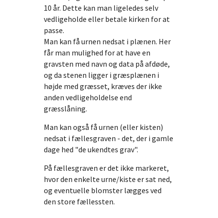
10 år. Dette kan man ligeledes selv
vedligeholde eller betale kirken for at
passe.
Man kan få urnen nedsat i plænen. Her
får man mulighed for at have en
gravsten med navn og data på afdøde,
og da stenen ligger i græsplænen i
højde med græsset, kræves der ikke
anden vedligeholdelse end
græsslåning.
Man kan også få urnen (eller kisten)
nedsat i fællesgraven - det, der i gamle
dage hed "de ukendtes grav".
På fællesgraven er det ikke markeret,
hvor den enkelte urne/kiste er sat ned,
og eventuelle blomster lægges ved
den store fællessten.