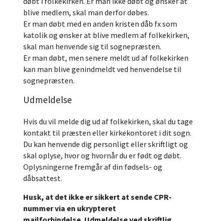
døbt i folkekirken. Er man ikke døbt og ønsker at
blive medlem, skal man derfor døbes.
Er man døbt med en anden kristen dåb fx som
katolik og ønsker at blive medlem af folkekirken,
skal man henvende sig til sognepræsten.
Er man døbt, men senere meldt ud af folkekirken
kan man blive genindmeldt ved henvendelse til
sognepræsten.
Udmeldelse
Hvis du vil melde dig ud af folkekirken, skal du tage
kontakt til præsten eller kirkekontoret i dit sogn.
Du kan henvende dig personligt eller skriftligt og
skal oplyse, hvor og hvornår du er født og døbt.
Oplysningerne fremgår af din fødsels- og
dåbsattest.
Husk, at det ikke er sikkert at sende CPR-
nummer via en ukrypteret
mailforbindelse. Udmeldelse ved skriftlig